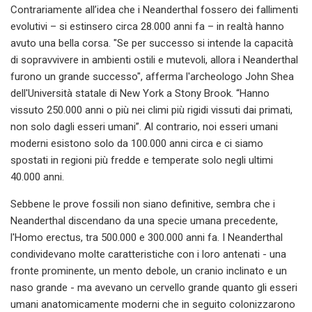
Contrariamente all’idea che i Neanderthal fossero dei fallimenti
evolutivi – si estinsero circa 28.000 anni fa – in realtà hanno
avuto una bella corsa. "Se per successo si intende la capacità
di sopravvivere in ambienti ostili e mutevoli, allora i Neanderthal
furono un grande successo", afferma l'archeologo John Shea
dell'Università statale di New York a Stony Brook. “Hanno
vissuto 250.000 anni o più nei climi più rigidi vissuti dai primati,
non solo dagli esseri umani”. Al contrario, noi esseri umani
moderni esistono solo da 100.000 anni circa e ci siamo
spostati in regioni più fredde e temperate solo negli ultimi
40.000 anni.
Sebbene le prove fossili non siano definitive, sembra che i
Neanderthal discendano da una specie umana precedente,
l'Homo erectus, tra 500.000 e 300.000 anni fa. I Neanderthal
condividevano molte caratteristiche con i loro antenati - una
fronte prominente, un mento debole, un cranio inclinato e un
naso grande - ma avevano un cervello grande quanto gli esseri
umani anatomicamente moderni che in seguito colonizzarono