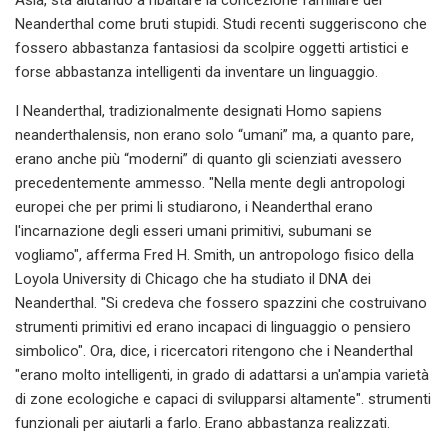
Neanderthal come bruti stupidi. Studi recenti suggeriscono che
fossero abbastanza fantasiosi da scolpire oggetti artistici e
forse abbastanza intelligenti da inventare un linguaggio.
I Neanderthal, tradizionalmente designati Homo sapiens
neanderthalensis, non erano solo “umani” ma, a quanto pare,
erano anche più “moderni” di quanto gli scienziati avessero
precedentemente ammesso. "Nella mente degli antropologi
europei che per primi li studiarono, i Neanderthal erano
l'incarnazione degli esseri umani primitivi, subumani se
vogliamo", afferma Fred H. Smith, un antropologo fisico della
Loyola University di Chicago che ha studiato il DNA dei
Neanderthal. "Si credeva che fossero spazzini che costruivano
strumenti primitivi ed erano incapaci di linguaggio o pensiero
simbolico". Ora, dice, i ricercatori ritengono che i Neanderthal
"erano molto intelligenti, in grado di adattarsi a un'ampia varietà
di zone ecologiche e capaci di svilupparsi altamente". strumenti
funzionali per aiutarli a farlo. Erano abbastanza realizzati.