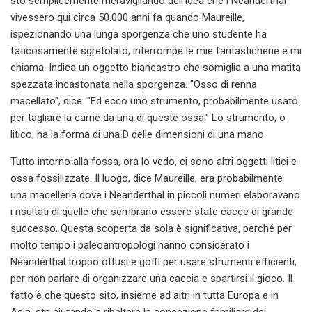
sto semplicemente meravigliando dell'idea che i Neanderthal
vivessero qui circa 50.000 anni fa quando Maureille,
ispezionando una lunga sporgenza che uno studente ha
faticosamente sgretolato, interrompe le mie fantasticherie e mi
chiama. Indica un oggetto biancastro che somiglia a una matita
spezzata incastonata nella sporgenza. "Osso di renna
macellato", dice. "Ed ecco uno strumento, probabilmente usato
per tagliare la carne da una di queste ossa." Lo strumento, o
litico, ha la forma di una D delle dimensioni di una mano.
Tutto intorno alla fossa, ora lo vedo, ci sono altri oggetti litici e
ossa fossilizzate. Il luogo, dice Maureille, era probabilmente
una macelleria dove i Neanderthal in piccoli numeri elaboravano
i risultati di quelle che sembrano essere state cacce di grande
successo. Questa scoperta da sola è significativa, perché per
molto tempo i paleoantropologi hanno considerato i
Neanderthal troppo ottusi e goffi per usare strumenti efficienti,
per non parlare di organizzare una caccia e spartirsi il gioco. Il
fatto è che questo sito, insieme ad altri in tutta Europa e in
Asia, sta aiutando a ribaltare la concezione familiare dei